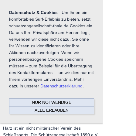
Sie betrachten gegenwärtig eine Version der
Website, die für mobile Geräte optimiert wurde.
Datenschutz & Cookies
- Um Ihnen ein
komfortables Surf-Erlebnis zu bieten, setzt
Zur Desktop-Version
schuetzengesellschaft-thale.de Cookies ein.
Da uns Ihre Privatsphäre am Herzen liegt,
Hinweis nicht mehr anzeigen
verwenden wir diese nicht dazu, Sie ohne
Ihr Wissen zu identifizieren oder Ihre
Navigation einblenden
Aktionen nachzuverfolgen. Wenn wir
personenbezogene Cookies speichern
Unser Verein
müssen – zum Beispiel für die Übertragung
des Kontaktformulares – tun wir dies nur mit
Ihrem vorherigen Einverständnis. Mehr
Die Schützengesellschaft 1890 e. V. zu Thale
dazu in unserer
Datenschutzerklärung
.
wurde am 10. Juni 1990 in der Gaststätte „Zum
Rübchen“ auf der Grundlage der
NUR NOTWENDIGE
Gründungssatzung vom 10. Juni 1890 neu
ALLE ERLAUBEN
gegründet.
Die Schützengesellschaft 1890 e.V. zu Thale am
Harz ist ein nicht militärischer Verein des
Schießsports. Die Schützengesellschaft 1890 e.V.